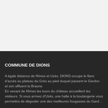
COMMUNE DE DIONS
A égale distance de Nîmes et Uzès, DIONS occupe le flanc
d’accès au plateau du Grès au pied duquel passent le Gardon
et son affluent la Braune.
En venant de Nîmes les tours du château accueillent les
visiteurs. Si vous arrivez d’Uzès, une halte à la boulangerie vous
permettra de déguster une des meilleures fougasses du Gard...