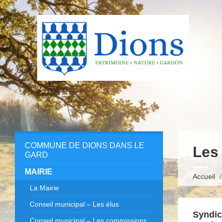
COMMUNE DE DIONS DANS LE
Les
GARD
MAIRIE
Accueil
La Mairie
Conseil municipal – Les élus
Syndica
Conseil municipal – Les commissions