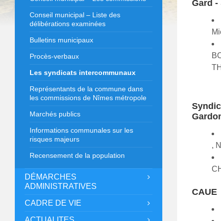
Gard 
Conseil municipal – Liste des
délibérations examinées
Mi
Bulletins municipaux
BO
Procès-verbaux
T
Les syndicats intercommunaux
Représentants de la commune dans
les commissions de Nîmes métropole
Syndic
Marchés publics
Gardo
Informations communales sur les
risques majeurs
, 
Recensement de la population
CH
DÉMARCHES
ADMINISTRATIVES
CAUE
CADRE DE VIE
ACTUALITES