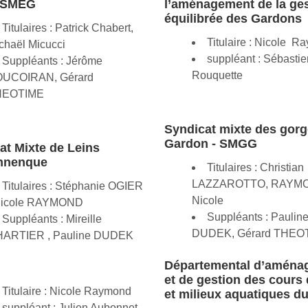
- SMEG
l’aménagement de la ge
équilibrée des Gardons
Titulaires : Patrick Chabert,
Titulaire : Nicole 
chaël Micucci
suppléant : Sébastie
Suppléants : Jérôme
Rouquette
UCOIRAN, Gérard
HEOTIME
Syndicat mixte des gor
Gardon - SMGG
at Mixte de Leins
nnenque
Titulaires : Christian
LAZZAROTTO, RAYM
Titulaires : Stéphanie OGIER
Nicole
Nicole RAYMOND
Suppléants : Paulin
Suppléants : Mireille
DUDEK, Gérard THEO
ARTIER , Pauline DUDEK
Départemental d’aména
et de gestion des cours
Titulaire : Nicole Raymond
et milieux aquatiques d
suppléant : Julien Aubonnet