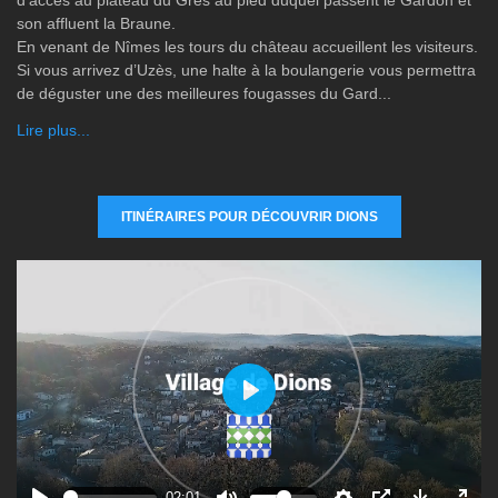
son affluent la Braune.
En venant de Nîmes les tours du château accueillent les visiteurs.
Si vous arrivez d’Uzès, une halte à la boulangerie vous permettra
de déguster une des meilleures fougasses du Gard...
Lire plus...
ITINÉRAIRES POUR DÉCOUVRIR DIONS
P
l
a
y
02:01