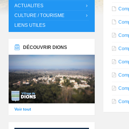
ACTUALITES
Comp
CULTURE / TOURISME
Comp
LIENS UTILES
Comp
DÉCOUVRIR DIONS
Comp
Comp
Comp
Comp
Comp
Voir tout