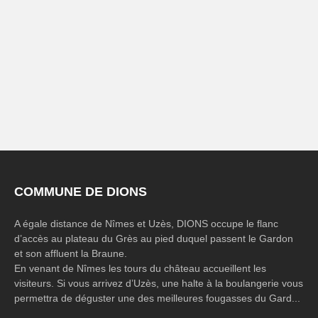
COMMUNE DE DIONS
A égale distance de Nîmes et Uzès, DIONS occupe le flanc
d’accès au plateau du Grès au pied duquel passent le Gardon
et son affluent la Braune.
En venant de Nîmes les tours du château accueillent les
visiteurs. Si vous arrivez d’Uzès, une halte à la boulangerie vous
permettra de déguster une des meilleures fougasses du Gard...