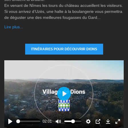
En venant de Nîmes les tours du château accueillent les visiteurs.
Si vous arrivez d’Uzès, une halte à la boulangerie vous permettra
de déguster une des meilleures fougasses du Gard...
Lire plus...
ITINÉRAIRES POUR DÉCOUVRIR DIONS
P
l
a
y
02:01