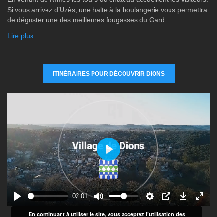
Si vous arrivez d’Uzès, une halte à la boulangerie vous permettra
de déguster une des meilleures fougasses du Gard...
Lire plus...
ITINÉRAIRES POUR DÉCOUVRIR DIONS
P
l
a
y
02:01
En continuant à utiliser le site, vous acceptez l’utilisation des