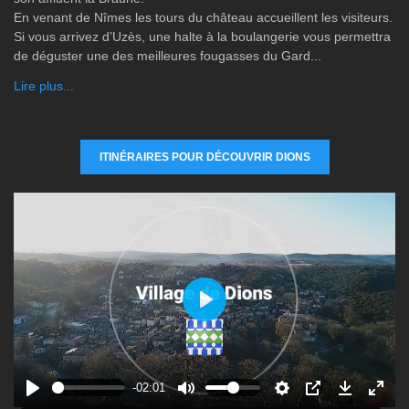
En venant de Nîmes les tours du château accueillent les visiteurs.
Si vous arrivez d’Uzès, une halte à la boulangerie vous permettra
de déguster une des meilleures fougasses du Gard...
Lire plus...
ITINÉRAIRES POUR DÉCOUVRIR DIONS
P
l
a
y
-02:01