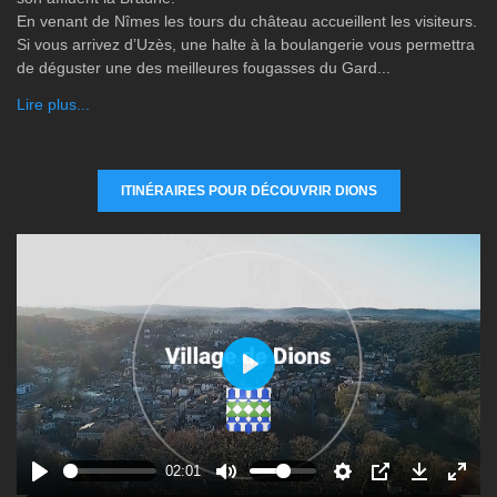
En venant de Nîmes les tours du château accueillent les visiteurs.
Si vous arrivez d’Uzès, une halte à la boulangerie vous permettra
de déguster une des meilleures fougasses du Gard...
Lire plus...
ITINÉRAIRES POUR DÉCOUVRIR DIONS
P
l
a
y
02:01