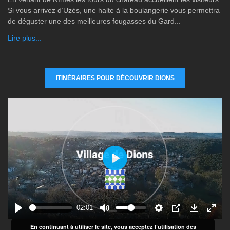
Si vous arrivez d’Uzès, une halte à la boulangerie vous permettra
de déguster une des meilleures fougasses du Gard...
Lire plus...
ITINÉRAIRES POUR DÉCOUVRIR DIONS
P
l
a
y
02:01
En continuant à utiliser le site, vous acceptez l’utilisation des