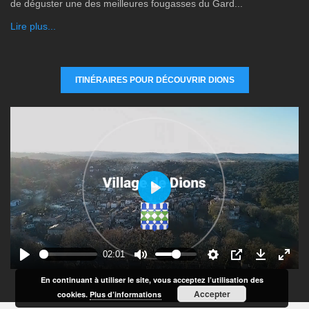
de déguster une des meilleures fougasses du Gard...
Lire plus...
ITINÉRAIRES POUR DÉCOUVRIR DIONS
P
l
a
y
02:01
En continuant à utiliser le site, vous acceptez l’utilisation des
Accepter
cookies.
Plus d’informations