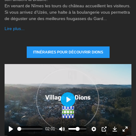
En venant de Nîmes les tours du château accueillent les visiteurs.
Si vous arrivez d’Uzès, une halte à la boulangerie vous permettra
de déguster une des meilleures fougasses du Gard...
Lire plus...
ITINÉRAIRES POUR DÉCOUVRIR DIONS
P
l
a
y
02:01