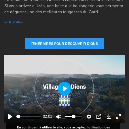
Si vous arrivez d’Uzès, une halte à la boulangerie vous permettra
de déguster une des meilleures fougasses du Gard...
Lire plus...
ITINÉRAIRES POUR DÉCOUVRIR DIONS
P
l
a
y
02:01
En continuant à utiliser le site, vous acceptez l’utilisation des